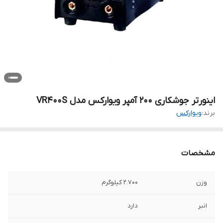
اینورتر جوشکاری 200 آمپر ویوارکس مدل VR400S
برند:
ویوارکس
مشخصات
وزن
2.700 کیلوگرم
انبر
دارد