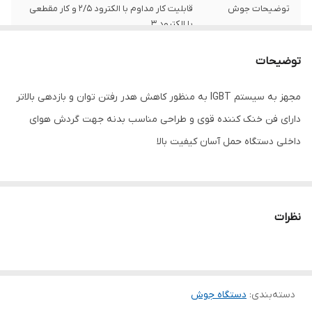
توضیحات جوش
قابلیت کار مداوم با الکترود 2/5 و کار مقطعى
با الکترود 3
چرخه جوشکاری
60
توضیحات
حداکثر جریان
200
مجهز به سیستم IGBT به منظور کاهش هدر رفتن توان و بازدهى بالاتر
داراى فن خنک کننده قوى و طراحى مناسب بدنه جهت گردش هواى
منبع تغذیه
برق , ژنرانور بنزینی
داخلى دستگاه حمل آسان کیفیت بالا
اقلام همراه
فرچه چکشی مخصوص گل جوش کابل وانبر
جوش کابل و انبر اتصال دفترچه راهنما
ابعاد
35x25x15 سانتی‌متر
نظرات
دسته‌بندی
:
دستگاه جوش