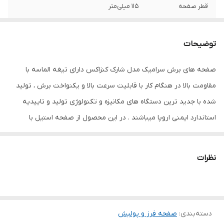
قطر صفحه
115 میلی‌متر
کاربری
سرامیک
توضیحات
حداکثر سرعت
80
صفحه های برش سرامیک مدل شارک کنزاکس دارای تیغه الماسه با
مقاومت بالا در هنگام کار با قابلیت سرعت بالا و یکنواخت برش ، تولید
شده با جدید ترین دستگاه های مکانیزه و تکنولوژی تولید و تاییدیه
استاندارد ایمنی اروپا میباشند . در این محصول از صفحه استیل با
مقاومت بالا جهت افزایش کیفیت برش های طولانی و سخت و مقاوم در
برابر خم شدگی استفاده گردیده است . سگمنت سری شارک برابر با 10
نظرات
میلیمتر میباشد . با تکنولوژی سرعت بالای برش FAST CUT
دسته‌بندی
:
صفحه فرز و پولیش