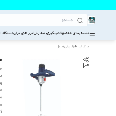
دسته‌بندی محصولات
پیگیری سفارش
ابزار های برقی
دستگاه ا
مارک ابزار
/
ابزار برقی
/
دریل
ه
بر
دس
ول
من
م
س
آز