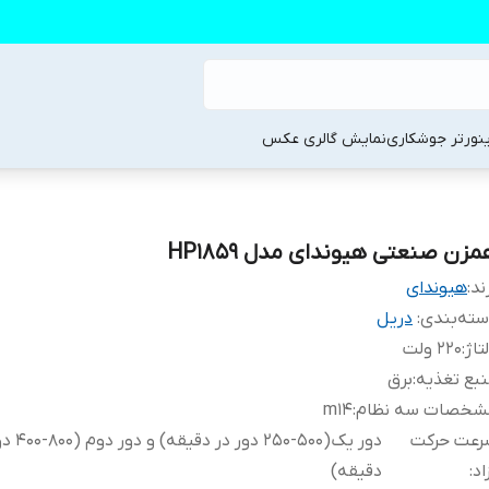
ینورتر جوشکاری
نمایش گالری عکس
مزن صنعتی هیوندای مدل HP1859
ند:
هیوندای
ته‌بندی
:
دریل
تاژ
:
220 ولت
بع تغذیه
:
برق
شخصات سه نظام
:
m14
رعت حرکت
دور یک(500-250 دور
اد
:
دقیقه)