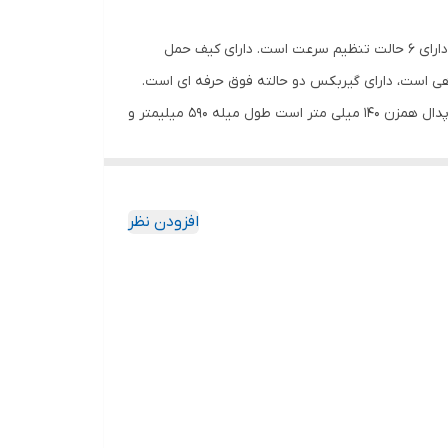
این دریل میکسر دارای موتور قدرتمند با توان 1800 وات می باشد. دارای دور متغییر (قابلیت تنظیم سرعت برای مواد مختلف) است،که دارای 6 حالت تنظیم سرعت است. دارای کیف حمل
رگاهی است، دارای گیربکس دو حالته فوق حرفه ای است.
سرعت در حالت آزاد: دور یک(500-250 دور در دقیقه) و دور دوم (800-400 دور در دقیقه) و سایز پیچ اتصال میله همزن M14است، سایز پدال همزن 140 میلی متر است طول میله 590 میلیمتر و
افزودن نظر