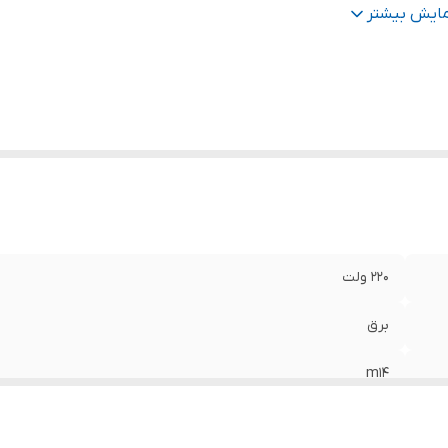
ان
:
1800 وات
مایش بیشتر
لام همراه کالا
:
کیف
ژگی‌های دریل
:
قابلیت کنترل سرعت , قفل سوییچ
220 ولت
برق
m14
دور یک(500-250 دور در دقیقه) و دور دوم (800-400 دور در دقیقه)