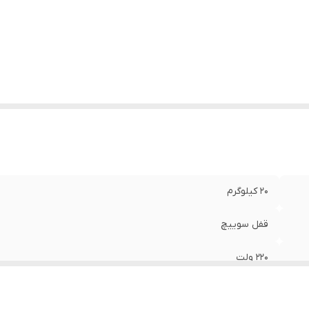
شخصات سه نظام
:
شش گوش HEX30 mm
عت حرکت آزاد
:
1900
ان
:
2000 وات
لام همراه کالا
:
کیف , دفترچه‌ی راهنما , زغال , قلم
عاد
:
71x17x30 سانتی‌متر
20 کیلوگرم
قفل سوییچ
220 ولت
حداکثر ضربه در دقیقه