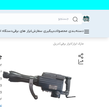
دسته‌بندی محصولات
پیگیری سفارش
ابزار های برقی
دستگاه ا
مارک ابزار
/
ابزار برقی
/
دریل
چ
بر
دس
و
وی
ول
نر
من
ن