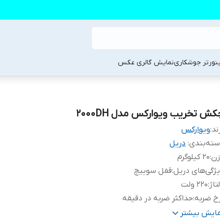
ینورتر جوشکاری
نمایش گالری عکس
کش تخریب ویوارکس مدل 2000DH
ند:
ویوارکس
ته‌بندی
:
دریل
زن
:
20 کیلوگرم
ژگی‌های دریل
:
قفل سوییچ
تاژ
:
220 ولت
خ ضربه
:
حداکثر ضربه در دقیقه
بع تغذیه
:
برق , ژنرانور بنزینی , ژنرانور دیزلی
مایش بیشتر