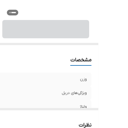
م
سر
تو
اق
اب
مشخصات
وزن
ویژگی‌های دریل
ولتاژ
نرخ ضربه
نظرات