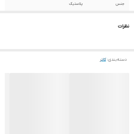
جنس
پلاستیک
سایر توضیحات
-تیغه های کربن استیل مقاوم - دسته ضد
لغزش و ضد تعریق مناسب با ارکونومی دست
نظرات
انسان - دارای قفل اتوماتیک، - دارای قسمتی در
انتهای کاتر برای شکستن تیغ
رنگ
قرمز
دسته‌بندی
:
کاتر