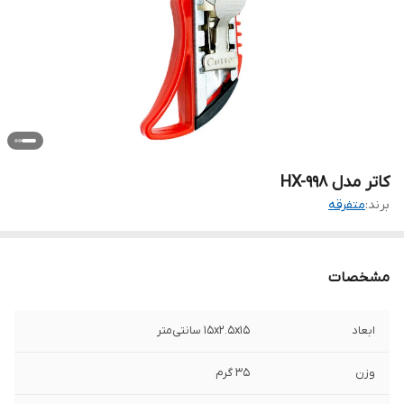
کاتر مدل HX-998
برند:
متفرقه
مشخصات
ابعاد
15x2.5x15 سانتی‌متر
وزن
35 گرم