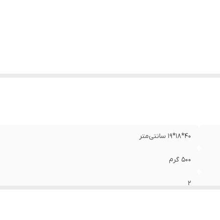
ربرد کیف ابزار
:
جعبه ابزار
ژگی‌های کیف ابزار
:
بدون کشو
نگ
:
مشکی
40*18*19 سانتی‌متر
500 گرم
2
7