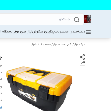
دسته‌بندی محصولات
پیگیری سفارش
ابزار های برقی
دستگاه ا
مارک ابزار
/
نظم دهنده ابزار
/
جعبه و کیف ابزار
جع
بر
دس
اب
و
تع
تع
ج
ن