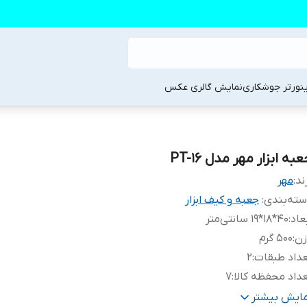
ینورتر جوشکاری
نمایش گالری عکس
به ابزار مهر مدل PT-16
ند:
مهر
ته‌بندی
:
جعبه و کیف ابزار
عاد
:
40*18*19 سانتی‌متر
زن
:
500 گرم
داد طبقات
:
2
داد محفظه کالا
:
7
نس
:
پلاستیک
مایش بیشتر