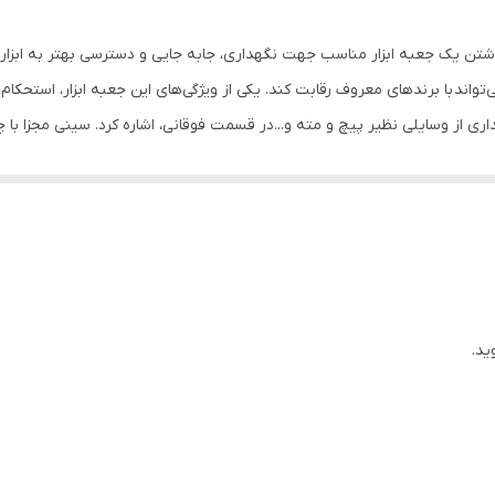
پلاستیک
جعبه ابزار
د با برندهای معروف رقابت کند. یکی از ویژگی‌های این جعبه ابزار، استحکام، ز
ری از وسایلی نظیر پیچ و مته و...در قسمت فوقانی، اشاره کرد. سینی مجزا ب
بدون کشو
 طراحی شده که علاوه بر برخوردار بودن از یک دسته محکم، چهار جایگاه با ابعاد 
مشکی
ر دارای دو قفل پلاستیکی مستحکم است که مانع از باز شدن درب جعبه در هنگا
ید.