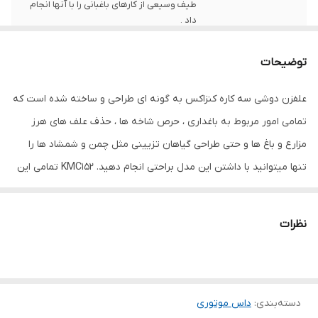
طیف وسیعی از کارهای باغبانی را با آنها انجام
داد .
ابعاد
110×29×33 سانتی‌متر
توضیحات
ظرفیت مخزن
1.2 سی‌سی
علفزن دوشی سه کاره کنزاکس به گونه ای طراحی و ساخته شده است که
ظرفیت موتور
52 سانتی‌متر مکعب
تمامی امور مربوط به باغداری ، حرص شاخه ها ، حذف علف های هرز
مزارع و باغ ها و حتی طراحی گیاهان تزیینی مثل چمن و شمشاد ها را
قدرت موتور
1450 اسب بخار
تنها میتوانید با داشتن این مدل براحتی انجام دهید. KMC152 تمامی این
منبع تغذیه
بنزین
کارها را با تغییر و تعویض بازویی بانجام میرساند.این دستگاه دارای بدنه
ای مشبک جهت خنک کاری بهتر و عبور جریان هوا میباشد .
وزن
12 کیلوگرم
نظرات
ویژگی های داس
کلاچ
موتوری
دسته‌بندی
اقلام همراه
:
داس موتوری
اره زنجیری 25 سانت OREGON