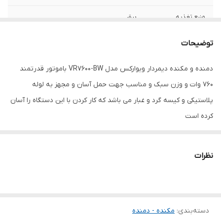
منبع تغذیه
برق
سرعت حرکت آزاد
13000
توضیحات
حجم هوای خروجی
2.3 متر مکعب در دقیقه
دمنده و مکنده دیمردار ویوارکس مدل VR7600-BW باموتور قدرتمند
760 وات و وزن سبک و مناسب جهت حمل آسان و مجهز به لوله
ابعاد
32x20x19 سانتی‌متر
پلاستیکی و کیسه گرد و غبار می باشد که کار کردن با این دستگاه را آسان
کرده است
نظرات
دسته‌بندی
:
مکنده - دمنده