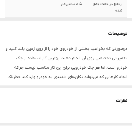
ارتفاع در حالت جمع
8.5 سانتی‌متر
شده
حداکثر ظرفیت
3
توضیحات
وزن
35 کیلوگرم
درصورتی که بخواهید بخشی از خودروی خود را از روی زمین بلند کنید و
تعمیراتی تخصصی روی آن انجام دهید، بهترین کار استفاده از جک
خودرو است، اما هر جک خودرویی برای این کار مناسب نیست چراکه
انجام کارهایی که می‌تواند تکان‌های شدیدی به خودرو وارد کند خطرناک
است و احتمال در رفتن جک و افتادن خودرو را به همراه خواهد داشت.
محصولی که در تصویر مشاهده می‌کنید به همین منظور طراحی شده
نظرات
است. این جک به دلیل نوع طراحی که دارد در نهایت ایمنی قادر است
وزنی برابر 3 تن را از زمین بلند کرده و نگه دارد. این جک قدرتمند وزنی
برابر 35 کیلوگرم دارد و برای حمل راحت‌تر به چرخ‌هایی بزرگ مجهز شده