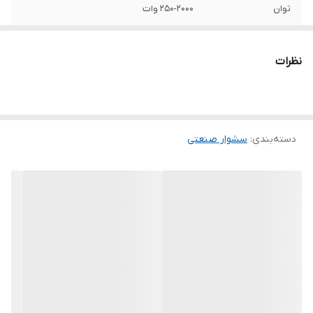
توان
250-2000 وات
جریان هوا
500
نظرات
طول سیم و کابل
2 متر
ویژگی‌های سشوار
کنترل حرارت
صنعتی
دسته‌بندی
:
سشوار صنعتی
سایر توضیحات
بازه دما : 600-50 درجه سانتی‌گراد دارای 4 عدد
سری برای زاویه‌های مختلف
ابعاد
19.7 × 25 × 8.8 سانتی‌متر