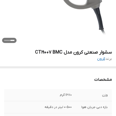
سشوار صنعتی کرون مدل CT19007 BMC
برند:
کرون
مشخصات
وزن
1670 گرم
بازه دبی جریان هوا
0-500 لیتر در دقیقه