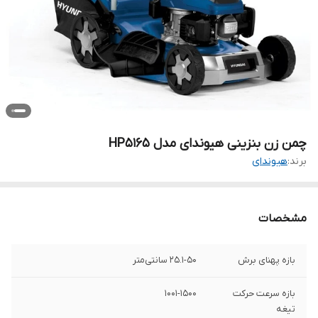
چمن زن بنزینی هیوندای مدل HP5165
برند:
هیوندای
مشخصات
بازه پهنای برش
25.1-50 سانتی‌متر
بازه سرعت حرکت
1001-1500
تیغه