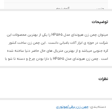
جنس
آلومینیوم
سرعت حرکت تیغه
1500
توضیحات
ظرفیت سبد
50 لیتر
میتوان چمن زن هیوندای مدل HP5165 را یکی از بهترین محصولات این
شرکت در حوزه ی ابزار آلات باغبانی دانست . این چمن زن ساخت کشور
قدرت موتور
6.5 اسب بخار
کره جنوبی میباشد و از بهترین متریال های حال حاضر دنیا ساخته شده
منبع تغذیه
برق
است . چمن زن هیوندای مدل HP5165 با دارا بودن چرخ و دسته تا شو با
دستگیره نرم برای استفاده آسان کاربران طراحی شده است . همچنین باید
وزن
17000 کیلوگرم
اشاره کرد که شرکت هیوندای اولین نکته ی مهم در طراحی محصولاتش
نظرات
ویژگی‌های چمن‌زن
رانش خودرو
را راحتی کاربران میداند . چمن زن هیوندای مدل HP5165 همانطور که
اشاره شد حاوی چرخ میباشد . چرخ عقب این چمن زن از چرخ جلو بالا تر
پهنای برش
2-7
قرار گرفته و دلیل آن کار بی وقفه چمن زن حتی در سطوح ناهموار است
ارتفاع برش
90x50x80 سانتی‌متر
دسته‌بندی
:
چمن زن برقی/موتوری
. چمن زن هیوندای مدل HP5165 حاوی یک سبد 50 لیتری جهت جمع