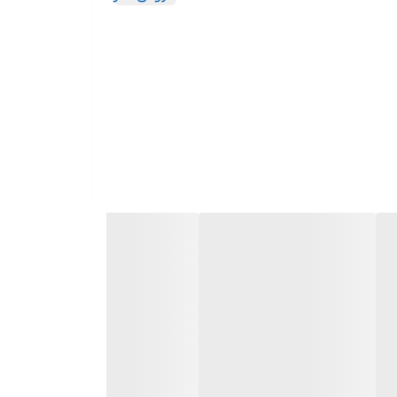
هز به شستی قفل کن گیربکس دارای دسته جانبی