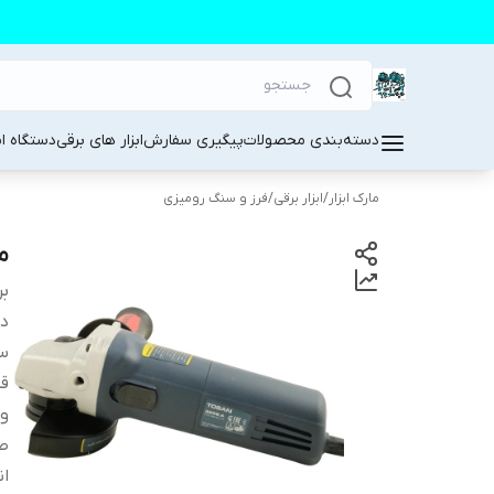
دسته‌بندی محصولات
پیگیری سفارش
ابزار های برقی
دستگاه ا
مارک ابزار
/
ابزار برقی
/
فرز و سنگ رومیزی
می
بر
دس
سر
ق
وی
ص
ان