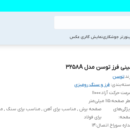
ینورتر جوشکاری
نمایش گالری عکس
نی فرز توسن مدل 3258A
ند:
توسن
ته‌بندی
:
فرز و سنگ رومیزی
عت حرکت آزاد
:
11000
طر صفحه
:
115 میلی‌متر
ژگی‌های
صفحه برش , مناسب برای آهن , مناسب برای سنگ , 
فحه
:
برای فولاد
دازه سوراخ اتصال
:
14