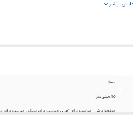
ژگی‌های فرز و سنگ رومیزی
:
صفحه همراه
مایش بیشتر
لام
-حفاظ
راه
:
-آچار -مهره زیر و رو
یر
دارای پوسته گیربکس آلومینیومی دارای حفاظ سنگ قابل تن
وضیحات
:
به شستی قفل کن گیربکس دارای دسته جانبی لرزش گیر دارای
برق 2 متری دارای کیف مینی فرز باکیفیت
ان
:
850 وات وات
11000
115 میلی‌متر
صفحه برش , مناسب برای آهن , مناسب برای سنگ , مناسب برای فول
14