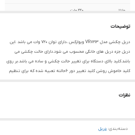
ولتاژ
220 ولت
منبع تغذیه
برق
توضیحات
مشخصات سه نظام
13 میلی متر اتومات
دریل چکشی مدل VR7213 ویوارکس ،دارای توان 720 وات می باشد .این
دریل جزء دریل های خانگی محسوب می شود.دارای حالت چکشی می
سرعت حرکت آزاد
3000
باشد.کلید بالای دستگاه برای تغییر حالت چکشی و ساده می باشد.بر روی
حداکثر قطر
13
کلید خاموش روشن کلید تغییر دور 6حالته تعبیه شده که برای تنظیم
سوراخکاری در
مصالح
سرعت (به عنوان پیچ گوشتی برقی) استفاده می شود .دریل دارای حالت
چپ گرد و راست گرد نیز می باشد. ودارای 3 نظام 13 میلی متری اتومات
حداکثر قطر
10
نظرات
است.
سوراخکاری در فلز
حداکثر قطر
20
سوراخکاری در چوب
دسته‌بندی
:
دریل