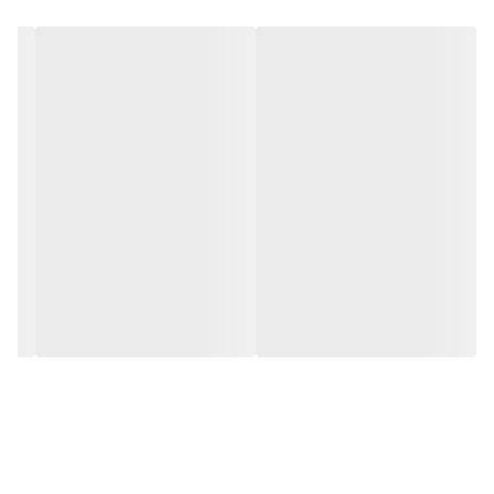
توان
720 وات
اقلام همراه کالا
خط کش , دسته
ابعاد
27x20x5 سانتی‌متر