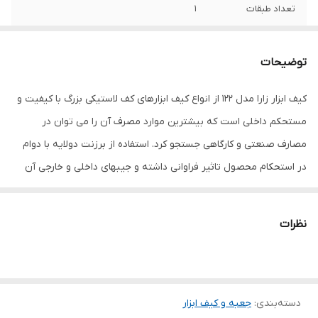
تعداد طبقات
1
تعداد محفظه کالا
2
توضیحات
جنس
برزنت , لاستیک
کیف ابزار زارا مدل 122 از انواع کیف ابزارهای کف لاستیکی بزرگ با کیفیت و
کاربرد کیف ابزار
کیف ابزار
مستحکم داخلی است که بیشترین موارد مصرف آن را می توان در
ویژگی‌های کیف ابزار
بدون کشو , زیپ
مصارف صنعتی و کارگاهی جستجو کرد. استفاده از برزنت دولایه با دوام
در استحکام محصول تاثیر فراوانی داشته و جیبهای داخلی و خارجی آن
رنگ
سرمه ای
باعث ایجاد فضاسازی مناسب در مجزا کردن ابزارآلات کوچکتر شده است.
استفاده از کف لاستیکی ضخیم در این نوع کیف مقاومت آن را دربرابر
نظرات
فرسایش و سطوح مرطوب فراهم می سازد. زیپ پلاستیکی با کیفیت در
این محصول شستشوی تمام قسمتهای بدنه کیف را میسر نموده است.
مدل 122 زارا با ابعاد طول ، عرض ، ارتفاع به ترتیب 52-27-40 سانت عرضه
دسته‌بندی
:
جعبه و کیف ابزار
شده است. پیشنهاد این محصول جهت مصارف صنعتی ، کارگاهی و