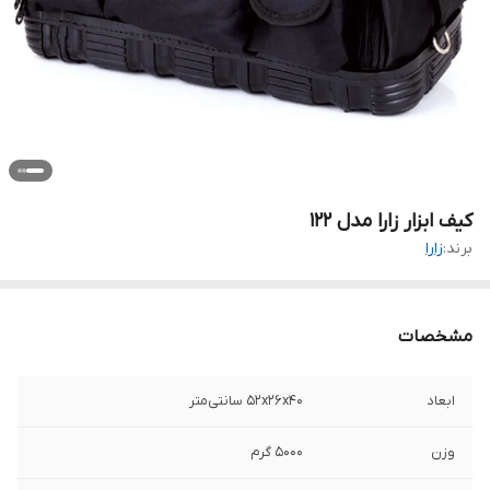
کیف ابزار زارا مدل 122
برند:
زارا
مشخصات
ابعاد
52x26x40 سانتی‌متر
وزن
5000 گرم