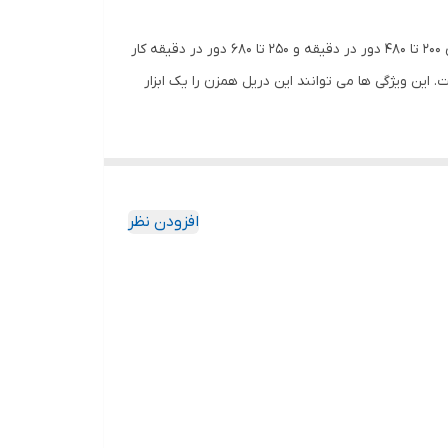
دریل همزن کرون CT10153 دارای توان 1600 وات می‌ باشد. این دریل همزن دارای دو سرعت در حالت آزاد است که می‌ تواند با سرعت‌ های 200 تا 480 دور در دقیقه و 250 تا 680 دور در دقیقه کار
اشد. این محصول همچنین شامل 3 عدد آچار و پره همزن می‌شود و وزن آن حدود 6.6 کیلوگرم است. این ویژگی‌ ها می‌ توانند این دریل همزن را یک ابزار
افزودن نظر