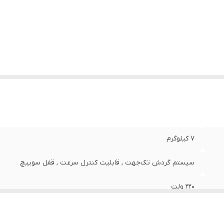
عت حرکت آزاد
:
680
ان
:
1600 وات
لام همراه کالا
:
آچار
عاد
:
56x30x20 سانتی‌متر
7 کیلوگرم
سیستم گردش تک‌جهت , قابلیت کنترل سرعت , قفل سوییچ
220 ولت
برق