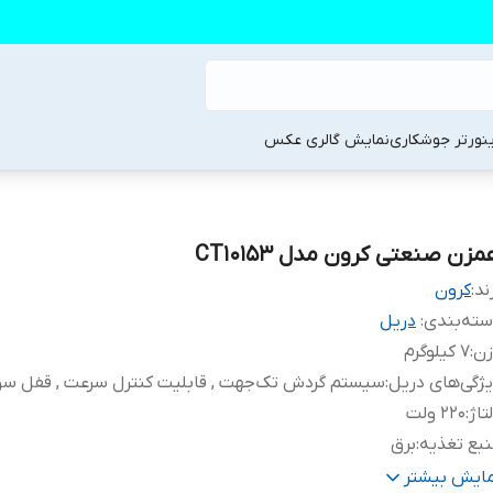
ینورتر جوشکاری
نمایش گالری عکس
زن صنعتی کرون مدل CT10153
ند:
کرون
ته‌بندی
:
دریل
زن
:
7 کیلوگرم
ژگی‌های دریل
:
سیستم گردش تک‌جهت , قابلیت کنترل سرعت , قفل سو
تاژ
:
220 ولت
بع تغذیه
:
برق
شخصات سه نظام
:
6گوش قفل کن
مایش بیشتر