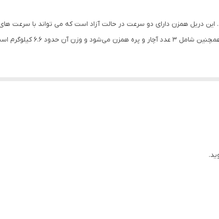
6گوش قفل کن
680
کندو دارای دیمر(تنظیم سرعت) می ب
1600 وات
آچار
56x30x20 سانتی‌متر
ید.