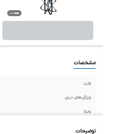
سر
تو
اق
اب
مشخصات
وزن
ویژگی‌های دریل
ولتاژ
منبع تغذیه
توضیحات