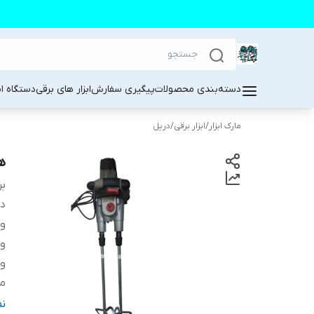
دسته‌بندی محصولات
پیگیری سفارش
ابزار های برقی
دستگاه ا
مارک ابزار
/
ابزار برقی
/
دریل
هم
بر
دس
و
وی
ول
من
م
ن