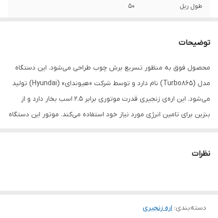
طول ریل
50
ظرفیت موتور
54.6 سانتی‌متر مکعب
توضیحات
قدرت موتور
2.5 اسب بخار
محصول فوق به منظور تسریع برش چوب طراحی می‌شود. این دستگاه
اقلام همراه
-ساطوری -زنجیر -مخزن -آچار
مدل (Turbo865) نام دارد و توسط شرکت «هیوندای» (Hyundai) تولید
ابعاد
28×26×50 سانتی‌متر
می‌شود. این اره‌ی زنجیری قدرت موتوری برابر 2.5 اسب بخار دارد و از
بنزین برای تامین انرژی مورد نیاز خود استفاده می‌کند. موتور این دستگاه
حجمی برابر 54.6 سی سی داشته و سرعت خطی حرکت زنجیر آن 3000 متر
بر ثانیه است. زنجیر به کار رفته در این اره طول ریلی برابر 50 سانتی‌متر
نظرات
دارد. گنجایش مخزن بنزین این دستگاه 550 میلی‌لیتر و مخزن روغن آن
260 میلی‌لیتر است. در ساخت بدنه و استاتور موتور این اره‌ی زنجیری از
فلز منیزیم استفاده شده است که موجب افزایش طول عمر آن‌ها می‌شود.
دسته‌بندی
:
اره زنجیری
از دیگر مزایای دستگاه فوق می‌توان به سیستم روغن‌کاری خودکار زنجیر