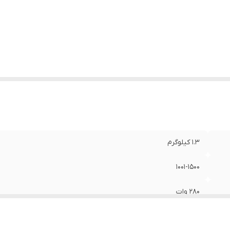
زن بسته بندی
:
1.6 کیلوگرم
تاژ پیچ گوشتی
:
220 ولت
عاد
:
200x200x80 میلی‌متر
1.3 کیلوگرم
1001-1500
280 وات
1650