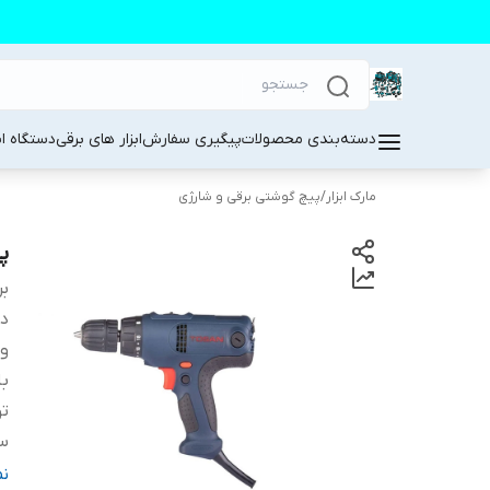
دسته‌بندی محصولات
پیگیری سفارش
ابزار های برقی
دستگاه ا
مارک ابزار
/
پیچ گوشتی برقی و شارژی
پی
بر
دس
و
با
تو
سر
من
ن