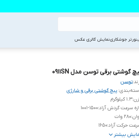
ینورتر جوشکاری
نمایش گالری عکس
چ گوشتی برقی توسن مدل 0911SN
ند:
توسن
ته‌بندی
:
پیچ گوشتی برقی و شارژی
زن
:
1.3 کیلوگرم
زه سرعت گردش آزاد
:
1001-1500
ان
:
280 وات
عت حرکت آزاد
:
1650
بع تغذیه
:
برق
مایش بیشتر