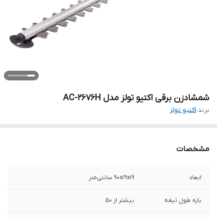
شمشادزن برقی اکتیو تولز مدل AC-2676H
برند:
اکتیو تولز
مشخصات
ابعاد
90x19x19 سانتی‌متر
بازه طول تیغه
بیشتر از 50