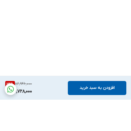
82,946,000
34
%
افزودن به سبد خرید
54,728,000