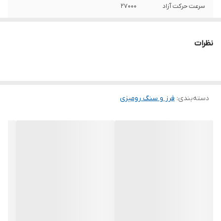
سرعت حرکت آزاد
27000
ویژگی‌های صفحه
مناسب برای آهن
نظرات
اقلام همراه
مهره کلت آچار
سایر توضیحات
گلو بلند کالای ایرانی (تنها تولید کننده ابزار برقی
در ایران) ساخت کلیه قطعات در داخل کشور
(مانند آرمیچر ، بالشتک ، گیربکس ، بدنه و ...)
دسته‌بندی
:
فرز و سنگ رومیزی
ساخته شده از بهترین و مرغوب ترین مواد
اولیه استاندارد روز دنیا در دسترس بودن
قطعات یدکی
ابعاد
28x11x9 سانتی‌متر