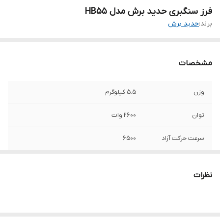
فرز سنگبری حدید برش مدل HB55
برند:
حدید برش
مشخصات
وزن
5.5 کیلوگرم
توان
2600 وات
سرعت حرکت آزاد
6500
قطر صفحه
230 میلی‌متر
نظرات
ویژگی‌های صفحه
مناسب برای سنگ
اقلام همراه
مهره زیر مهره رو حفاظ (قاب) آچار دسته بغل