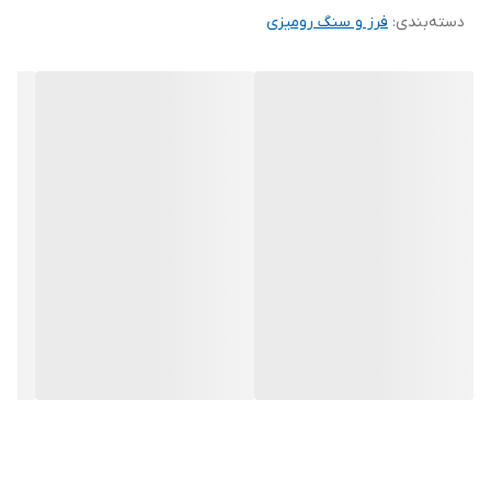
دسته‌بندی
:
فرز و سنگ رومیزی
سایر توضیحات
کالای ایرانی (تنها تولید کننده ابزار برقی در
ایران) ساخت کلیه قطعات در داخل کشور
(مانند آرمیچر ، بالشتک ، گیربکس ، بدنه و ...)
ساخته شده از بهترین و مرغوب ترین مواد
اولیه استاندارد روز دنیا پر قدرت و صنعتی در
دسترس بودن قطعات یدکی
ابعاد
9.5 × 14 × 34 سانتی‌متر