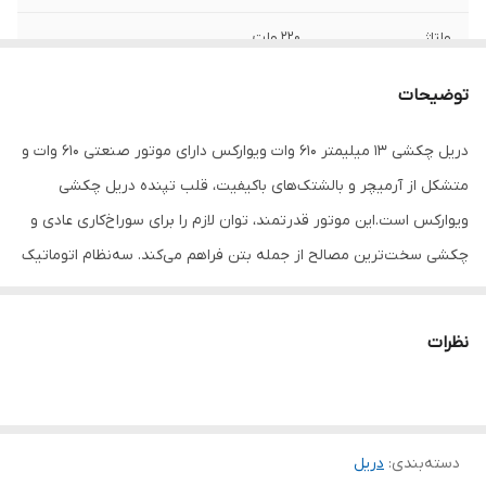
ولتاژ
220 ولت
منبع تغذیه
برق
توضیحات
مشخصات سه نظام
13 میلیمتر
دریل چکشی 13 میلیمتر 610 وات ویوارکس دارای موتور صنعتی 610 وات و
متشکل از آرمیچر و بالشتک‌های با‌کیفیت، قلب تپنده‌ دریل چکشی
سرعت حرکت آزاد
3000
ویوارکس است.این موتور قدرتمند، توان لازم را برای سوراخ‌کاری عادی و
توان
610 وات
چکشی سخت‌ترین مصالح از جمله بتن فراهم می‌کند. سه‌نظام اتوماتیک
و 13 میلی‌متری این دریل، دو تکه و نیمه فلزی بوده؛ مستحکم است و
ابعاد
30x25x8 سانتی‌متر
نفوذ در مصالح مختلف را امکان‌پذیر می‌کند. بدنه‌ ارگونومیک این دریل،
نظرات
به همراه دسته‌ جانبی 360 درجه و ضد لرزش آن به کاربر کمک می‌کند تا
در طول ساعات کاری مداوم، بدون خستگی با دریل کار کند. دریل چکشی
13 میلیمتر 610 وات ویوارکس مجهز به سه نظام فلزی 13 میلیمتر آچاری
دسته‌بندی
:
دریل
بوده همچنین این دریل دارای نیم تنه فلزی و مقاوم جهت مصارف