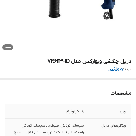
دریل چکشی ویوارکس مدل VR6113-ID
برند:
ویوارکس
مشخصات
وزن
1.8 کیلوگرم
ویژگی‌های دریل
سیستم گردش چپ‌گرد , سیستم گردش
راست‌گرد , قابلیت کنترل سرعت , قفل سوییچ