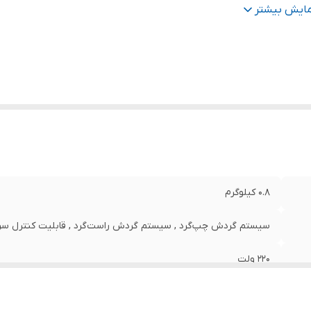
شخصات سه نظام
:
اتوماتیک 10
مایش بیشتر
عت حرکت آزاد
:
2800
ان
:
500 وات
عاد
:
25x7x21 سانتی‌متر
0.8 کیلوگرم
سیستم گردش چپ‌گرد , سیستم گردش راست‌گرد , قابلیت کنترل سر
220 ولت
برق