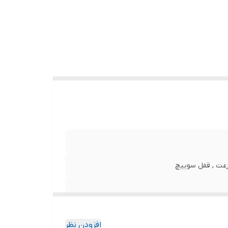
عت , قفل سوییچ
افزودن نظر