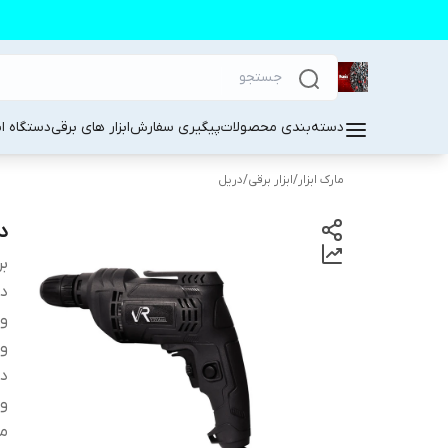
دسته‌بندی محصولات
پیگیری سفارش
ابزار های برقی
دستگاه ا
مارک ابزار
/
ابزار برقی
/
دریل
در
بر
دس
و
وی
د
ول
من