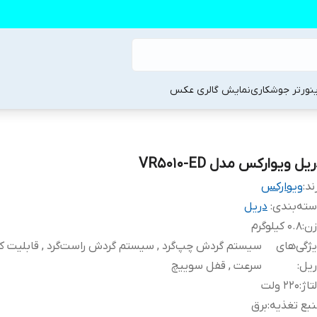
ینورتر جوشکاری
نمایش گالری عکس
یل ویوارکس مدل VR5010-ED
ند:
ویوارکس
ته‌بندی
:
دریل
زن
:
0.8 کیلوگرم
ژگی‌های
سیستم گردش چپ‌گرد , سیستم گردش راست‌گرد , قابلیت ک
ریل
:
سرعت , قفل سوییچ
تاژ
:
220 ولت
بع تغذیه
:
برق