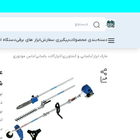
دسته‌بندی محصولات
پیگیری سفارش
ابزار های برقی
دستگاه ا
مارک ابزار
/
باغبانی و کشاورزی
/
ابزارآلات باغبانی
/
داس موتوری
ش
بر
دس
بر
اب
با
س