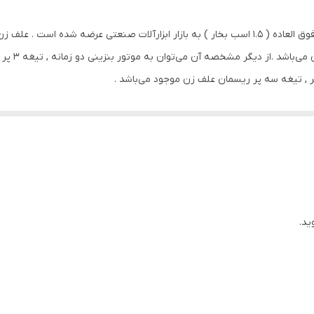
32.6 سانتی‌متر مکعب
1.5 اسب بخار
تبدیل نازل 
جیر , تیغه سه پر ریسمان علف زن موجود می‌باشد .
بنزین
15000 کیلوگرم
دسته میله‌ای
به همراه تیغه فلزی سه پره 25 سانتی‌متر، توپی و نخ نایلون 6 متری
ید.