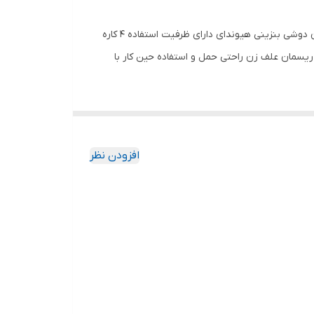
علف زن دوشی بنزینی هیوندای مدل HP-2654 با قدرت فوق العاده ( 1.5 اسب بخار ) به بازار ابزارآلات صنعتی عرضه شده است . علف زن دوشی بنزینی هیوندای دارای ظرفیت استفاده 4 کاره
علف زن به شمشاد زن , شاخه زن و چمن زن می‌باشد .از دیگر مشخصه آن می‌توان به موتور بنزینی دو زمانه , تیغه 3 پر ریسمان علف زن راحتی حمل و استفاده حین کار با
افزودن نظر