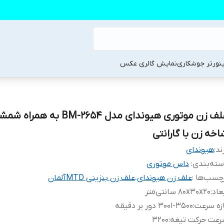
ینورتر جوشکاری
نمایش گالری عکس
علف زن موتوری هیوندای مدل 2654-BM به
اخه زن با گارانتی
ند:
هیوندای
ته‌بندی
:
داس موتوری
چسب‌ها :
علف زن هیوندای
،
علف زن بنزینی MTDآلمان
عاد
:
80x30x20 سانتی‌متر
زه سرعت
:
3001-3500 دور بر دقیقه
رعت حرکت تیغه
:
3200