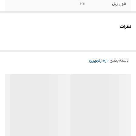
طول ریل
30
قدرت موتور
1 اسب بخار
نظرات
سایر توضیحات
پوسته موتور و استارتر از جنس منیزیوم دارای
نشانگر سوخت موجود در باک مجهز به استارت
سریع استفاده از سیستم روغن کاری اتوماتیک
زنجیر بسیار سبک، کم حجم و خوش دست
مجهز به سیستم لرزش گیر و خنک کننده
دسته‌بندی
:
اره زنجیری
ابعاد
30x25x24 سانتی‌متر