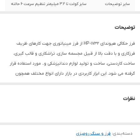
سایر توضیحات
سایز کولت تا 3.2 میلیمتر تنظیم سرعت 6 حالته
وزن
2.4 کیلوگرم
توضیحات
فرز حکاکی هیوندای HP-1732 از فرز مینیاتوری جهت کارهای ظریف‌
فرزکاری و با دقت بالا از قبیل مجسمه سازی، تراشکاری و قالب گیری،
ساخت کاردستی، ساخت و تولید لوازم دندانپزشکی و.. مورد استفاده قرار
گرفته می شود. این ابزار کاربردی در بازار دارای انواع مختلف همچون
دیجیتال و آنالوگ یا بالوازم و بدون لوازم می باشد. که دارای ابزارهای
متنوعی جهت برش ، سایش ، پرداخت ، ساب انواع سطوح است. این فرز
نظرات
مینیاتوری با توان 170 وات توانایی به حرکت در آوردن سری متحرک خود
را بین 8000 الی 35000 دور در دقیقه را داشته است. سرعت این دستگاه با
استفاده از دیمر که بر روی بدنه و انتهای دستگاه قرار گرفته است که
دسته‌بندی
:
می‌توان آن را در 6 حالت مختلف تنظیم کرد.
فرز و سنگ رومیزی