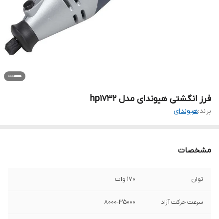
فرز انگشتی هیوندای مدل hp1732
برند:
هیوندای
مشخصات
توان
170 وات
سرعت حرکت آزاد
8000-35000