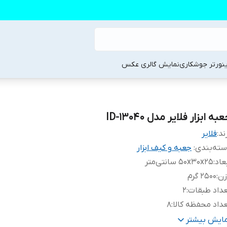
ینورتر جوشکاری
نمایش گالری عکس
به ابزار فلایر مدل ID-13040
ند:
فلایر
ته‌بندی
:
جعبه و کیف ابزار
عاد
:
50x30x25 سانتی‌متر
زن
:
2500 گرم
داد طبقات
:
2
داد محفظه کالا
:
8
نس
:
پلاستیک
مایش بیشتر