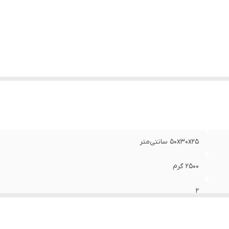
ربرد کیف ابزار
:
جعبه ابزار
یر
جنس بدنه : پلاستیک نشکن دارای 2 عدد قفل فلزی ب
وضیحات
:
هفت قسمت روی جعبه برای نگهداری پیچ و مهره دسته مست
سبک قابلیت تاشدن دسته روی درب قابل استفاده در مصار
و خانگی ساخت ایران
نگ
:
قرمز
50x30x25 سانتی‌متر
2500 گرم
2
8