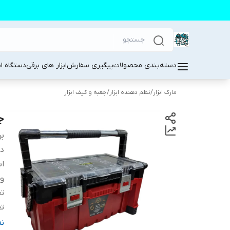
دسته‌بندی محصولات
پیگیری سفارش
ابزار های برقی
دستگاه ا
مارک ابزار
/
نظم دهنده ابزار
/
جعبه و کیف ابزار
جع
بر
دس
اب
و
تع
تع
ج
ن