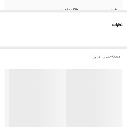
ولتاژ
180-240 ولت
منبع تغذیه
برق
نظرات
مشخصات سه نظام
10 میلیمتر خودکار
سرعت حرکت آزاد
700
دسته‌بندی
:
دریل
توان
230 وات
اقلام همراه کالا
سر پیچ گوشتی
ابعاد
17x17x7 سانتی‌متر