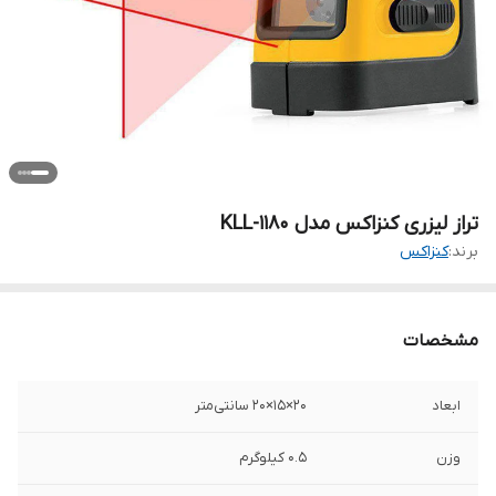
تراز لیزری کنزاکس مدل KLL-1180
برند:
کنزاکس
مشخصات
ابعاد
20×15×20 سانتی‌متر
وزن
0.5 کیلوگرم