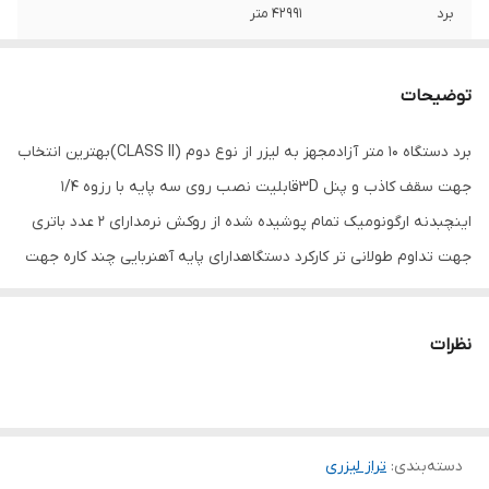
برد
42991 متر
تعداد خط لیزر
2
توضیحات
دقت
1.5 میل در 7 متر
برد دستگاه 10 متر آزادمجهز به لیزر از نوع دوم (CLASS II)بهترین انتخاب
نوع لیزر
Class 2
جهت سقف کاذب و پنل 3Dقابلیت نصب روی سه پایه با رزوه 1/4
ویژگی‌های تراز لیزری
باتری
اینچبدنه ارگونومیک تمام پوشیده شده از روکش نرمدارای 2 عدد باتری
جهت تداوم طولانی تر کارکرد دستگاهدارای پایه آهنربایی چند کاره جهت
اقلام همراه
پایه و باتری
نصب روی تکیه گاه های فلزیتراز لیزری کامپکت (افقی و عمودی) و
رنگ
چند رنگ
توانایی استفاده هر کدام به صورت مجزادارای سیستم پاندولی هوشمند
نظرات
جهت تراز شدن اتوماتیک و خودکار با دقت بالا و نشان دادن دقیق
وضعیت های غیر تراز
دسته‌بندی
:
تراز لیزری