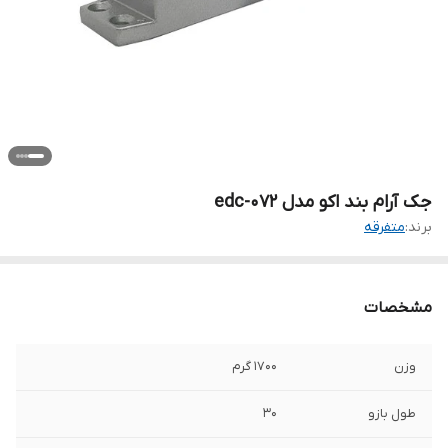
جک آرام بند اکو مدل edc-072
برند:
متفرقه
مشخصات
وزن
1700 گرم
طول بازو
30