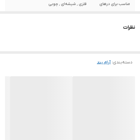
مناسب برای درهای
فلزی , شیشه‌ای , چوبی
ابعاد
27x6x6 سانتی‌متر
نظرات
مناسب در با حداکثر
120 کیلوگرم
وزن
دسته‌بندی
:
آرام بند