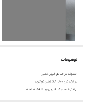
توضیحات
استوک در حد نو خیلی تمیز
نو ترک ش ۲۶۰۰ گذاشتن تو ترب
برند زینسر و کد فنی روی بدنه زده شده