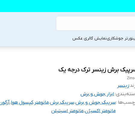
ینورتر جوشکاری
نمایش گالری عکس
رپیک برش زینسر ترک درجه یک
Zins
ند:
زینسر
ته‌بندی
:
ابزار جوش و برش
چسب‌ها :
سرپیک جوش و برش
،
سرپیک برش
،
مانومتر
،
کپسول هوا
،
آرگون
مانومتر اکسیژن
،
مانومتر اسیتیلن