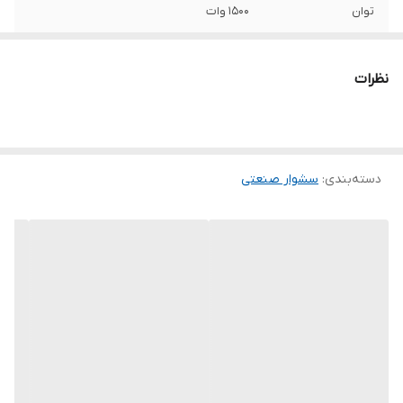
توان
1500 وات
جریان هوا
550
نظرات
طول سیم و کابل
3 متر
ویژگی‌های سشوار
کنترل حرارت
صنعتی
دسته‌بندی
:
سشوار صنعتی
اقلام همراه
4 عدد سری دفترچه راهنما کارت گارانتی
سایر توضیحات
قابلیت تنظیم دما در 3 حالت مختلف جهت
کاربردهای متفاوت استفاده از روکش المنت
تمام استیل جهت اثربخشی بیشتر در انتقال
حرارت حین کار دارای کابل 3 متری مقاوم
ابعاد
26x8x20 سانتی‌متر