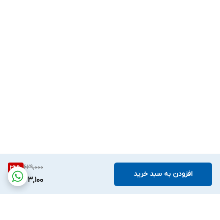
629,000
32
%
افزودن به سبد خرید
423,100