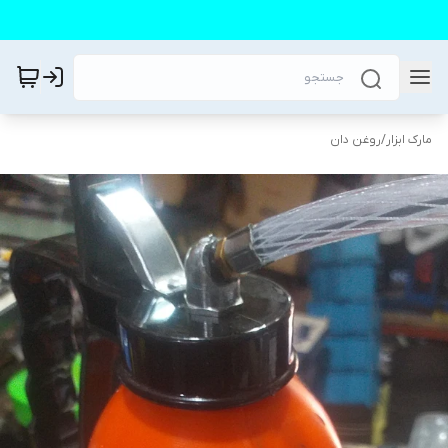
مارک ابزار
/
روغن دان