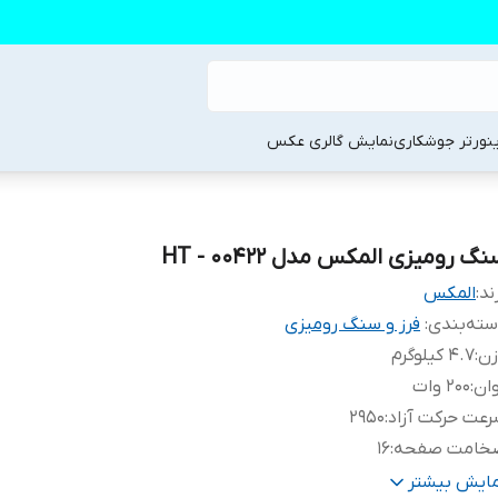
ینورتر جوشکاری
نمایش گالری عکس
گ رومیزی المکس مدل HT - 00422
ند:
المکس
ته‌بندی
:
فرز و سنگ رومیزی
زن
:
4.7 کیلوگرم
ان
:
200 وات
عت حرکت آزاد
:
2950
خامت صفحه
:
16
طر صفحه
:
125 میلی‌متر
مایش بیشتر