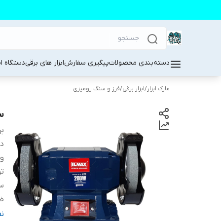
دسته‌بندی محصولات
پیگیری سفارش
ابزار های برقی
دستگاه ا
مارک ابزار
/
ابزار برقی
/
فرز و سنگ رومیزی
سن
بر
دس
و
تو
سر
ض
ق
ن