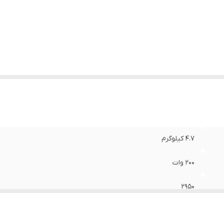
ژگی‌های فرز و سنگ رومیزی
:
برقی , صفحه همراه
عاد
:
26x16x20 سانتی‌متر
4.7 کیلوگرم
200 وات
2950
16