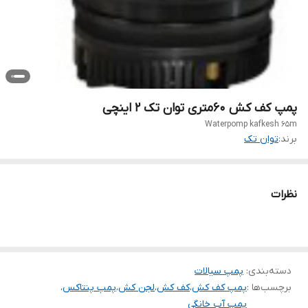
پمپ کف کش ۶۰متری توان تک ۲ اینچی
Waterpomp kafkesh 65m
برند:
توان تک
نظرات
دسته‌بندی
:
پمپ سیالات
برچسب‌ها :
پمپ کف کش
،
کف کش
،
لجن کش
،
پمپ پنتاکس
،
پمپ آب خانگی