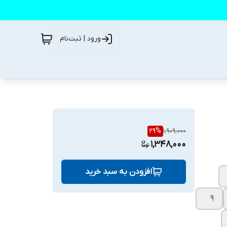
ورود | ثبت‌نام
29
%
1,909,000
1,348,000
افزودن به سبد خرید
9