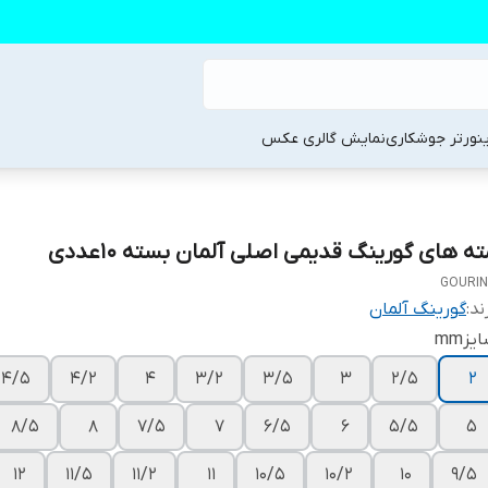
ینورتر جوشکاری
نمایش گالری عکس
ته های گورینگ قدیمی اصلی آلمان بسته ۱۰عددی
GOURI
ند:
گورینگ آلمان
یزmm
4/5
4/2
4
3/2
3/5
3
2/5
۲
8/5
8
7/5
7
6/5
6
5/5
5
12
11/5
11/2
11
10/5
10/2
10
9/5