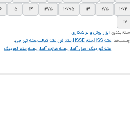
6
15
14
13/5
12/75
13
12/5
12/2
17
ته‌بندی
:
ابزار برش و تراشکاری
چسب‌ها :
مته HSS
،
مته HSSE
،
مته فرز
،
مته کبالت
،
مته تی جی
،
مته گورینگ اصل آلمان
،
مته هازت آلمان
،
مته
،
مته گورینگ