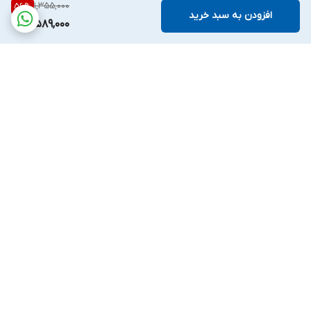
1,355,000
56
%
افزودن به سبد خرید
589,000
برگشت به بالا
ارسال ویژه
پشتیبانی ۷روز هفته