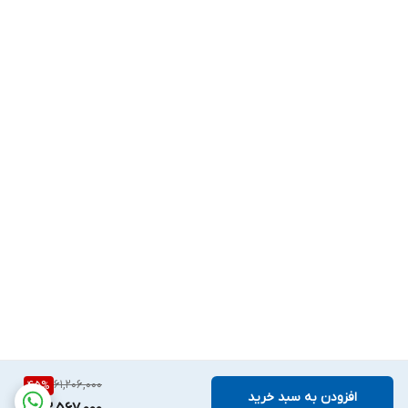
61,206,000
45
%
افزودن به سبد خرید