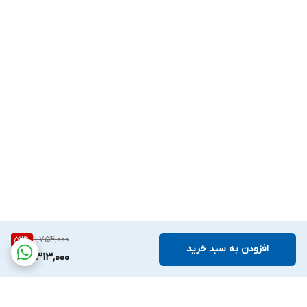
2,754,000
52
%
افزودن به سبد خرید
1,313,000