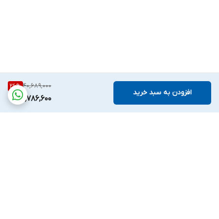
40,689,000
26
%
افزودن به سبد خرید
29,786,600
برگشت به بالا