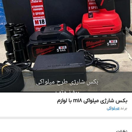
بکس شارژی میلواکی m18 با لوازم
برند:
میلواکی
نظرات