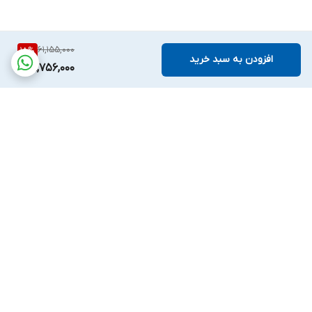
61,155,000
18
%
افزودن به سبد خرید
49,756,000
برگشت به بالا