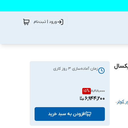
ورود | ثبت‌نام
ر۱/۳ تمام مس یکسال
زمان آماده‌سازی
3
روز کاری
15
%
8,218,000
6,944,200
 کولر
،
افزودن به سبد خرید