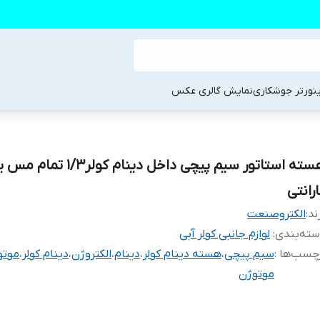
ینورتر جوشکاری
نمایش گالری عکس
هسته استاتور سیم پیچی داخل دینام کول
رانتی
ند:
الکتروصنعت
ته‌بندی
:
لوازم جانبی کولر آبی
چسب‌ها :
سیم پیچی
،
هسته دینام کولر
،
دینام
،
الکتروژن
،
دینام کولر
،
موتور
موتوژن