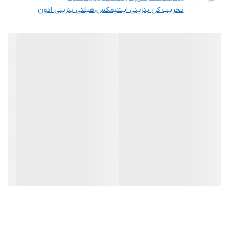
تخریب کن بنزینی اینتیمکس
،
هیلتی بنزینی ادون