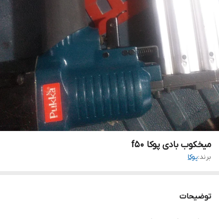
میخکوب بادی پوکا f50
برند:
پوکا
توضیحات