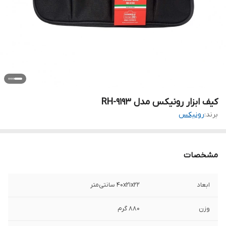
کیف ابزار رونیکس مدل RH-9193
برند:
رونیکس
مشخصات
ابعاد
40x21x22 سانتی‌متر
وزن
880 گرم