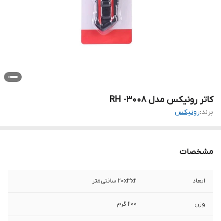
کاتر رونیکس مدل RH -3008
برند:
رونیکس
مشخصات
ابعاد
20x3x2 سانتی‌متر
وزن
200 گرم