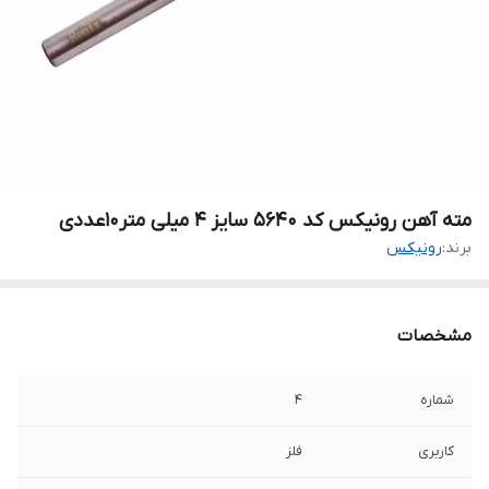
مته آهن رونیکس کد 5640 سایز 4 میلی متر۱۰عددی
برند:
رونیکس
مشخصات
شماره
4
کاربری
فلز