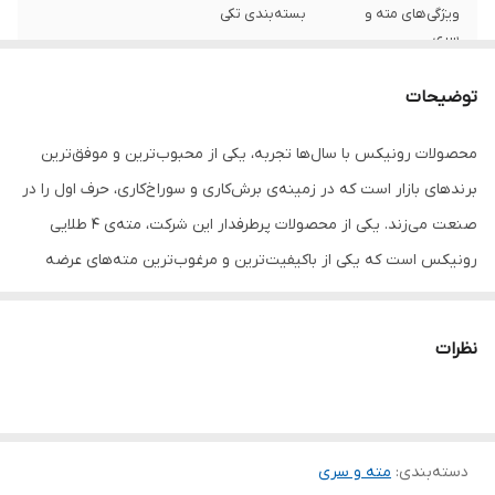
ویژگی‌های مته و
بسته‌بندی تکی
سری
توضیحات
محصولات رونیکس با سال‌ها تجربه، یکی از محبوب‌ترین و موفق‌ترین
برندهای بازار است که در زمینه‌ی برش‌کاری و سوراخ‌کاری، حرف اول را در
صنعت می‌زند. یکی از محصولات پرطرفدار این شرکت، مته‌ی 4 طلایی
رونیکس است که یکی از باکیفیت‌ترین و مرغوب‌ترین مته‌های عرضه
شده به بازار ایران است و برای مصارف صنعتی کاربرد دارد. در آلیاژ این
مته‌ها از عنصر استیل آلومینیوم استفاده شده که باعث افزایش سختی و
نظرات
تیزی مته‌ی فوق شده و می‌تواند انواع فلز با سختی‌های بالا، شامل استیل،
فولاد، آهن، چدن، آلومینیوم، پروفیل و ... را به راحتی سوراخ کرده و از
اتلاف وقت و انرژی مصرف کننده جلوگیری ‌کند. برای استفاده‌ی بهینه و
دسته‌بندی
:
مته و سری
کارایی بیشتر، لازم به ذکر است که باید دریل در دور کُند استفاده گردد تا