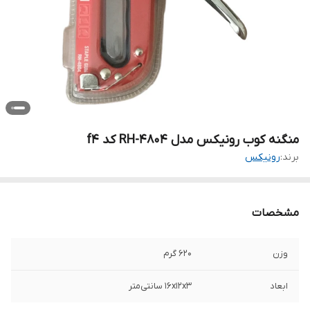
منگنه کوب رونیکس مدل RH-4804 کد f4
برند:
رونیکس
مشخصات
وزن
620 گرم
ابعاد
16x12x3 سانتی‌متر