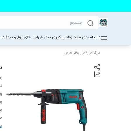
دسته‌بندی محصولات
پیگیری سفارش
ابزار های برقی
دستگاه ا
مارک ابزار
/
ابزار برقی
/
دریل
د
بر
دس
و
وی
ول
من
م
ن