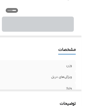
سر
حد
حد
حد
تو
اق
اب
مشخصات
وزن
ویژگی‌های دریل
ولتاژ
منبع تغذیه
توضیحات