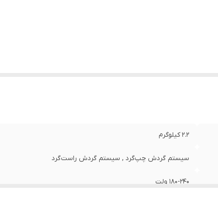
عت حرکت آزاد
:
4800
اکثر قطر سوراخکاری در مصالح
:
24 میلی‌متر
اکثر قطر سوراخکاری در فلز
:
13 میلی‌متر
اکثر قطر سوراخکاری در چوب
:
30 میلی‌متر
ان
:
700 وات
لام همراه کالا
:
دسته , کیف , مته , خط کش
عاد
:
12x30x39 سانتی‌متر
2.2 کیلوگرم
سیستم گردش چپ‌گرد , سیستم گردش راست‌گرد
180-240 ولت
برق