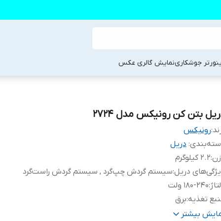
ینورتر جوشکاری
نمایش گالری عکس
ریل بتن کن رونیکس مدل 2724
ند:
رونیکس
ته‌بندی
:
دریل
زن
:
2.2 کیلوگرم
ژگی‌های دریل
:
سیستم گردش چپ‌گرد , سیستم گردش راست‌گرد
تاژ
:
180-240 ولت
بع تغذیه
:
برق
شخصات سه نظام
:
چهار شیار
مایش بیشتر