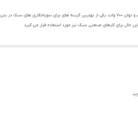
چهار شیار
4800
ین حال برای کارهای صنعتی سبک نیز مورد استفاده قرار می گیرد
24 میلی‌متر
13 میلی‌متر
30 میلی‌متر
700 وات
ید.
دسته , کیف , مته , خط کش
12x30x39 سانتی‌متر